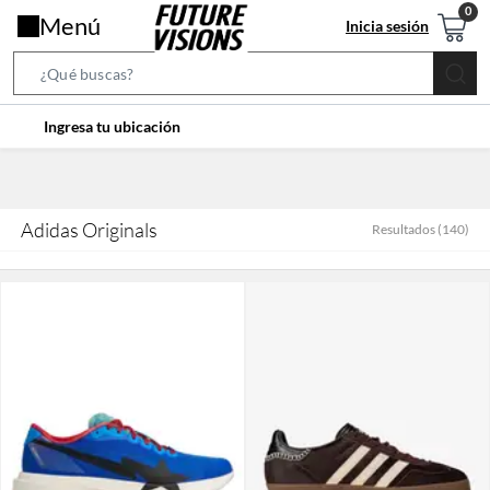
Menú
Inicia sesión
Search
Bar
location-
Ingresa tu ubicación
icon
Adidas Originals
Resultados
(
140
)