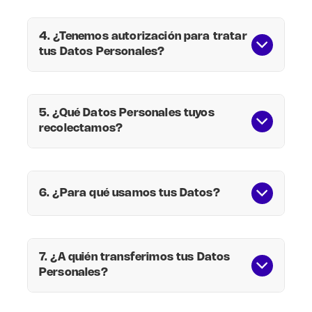
4. ¿Tenemos autorización para tratar
tus Datos Personales?
5. ¿Qué Datos Personales tuyos
recolectamos?
Aquellos Datos que entregues
directamente en el curso de tus
relaciones con la Sociedad y que sean
6. ¿Para qué usamos tus Datos?
necesarios para que puedas adquirir
los productos o servicios que se
ofrecen a través de la Sociedad.
Para que puedas participar y hacer
7. ¿A quién transferimos tus Datos
Personales?
uso del programa de lealtad de
Falabella (en adelante “CMR Puntos”).
En este caso por ejemplo