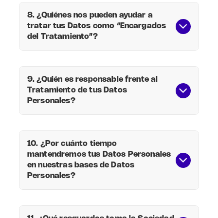
recolectamos datos de identificación y
8. ¿Quiénes nos pueden ayudar a
contacto como: nombre, documento
tratar tus Datos como “Encargados
de identidad, domicilio, teléfono, correo
del Tratamiento”?
electrónico y datos transaccionales
como: tus compras y canjes, entre
otros. Estos datos serán recolectados
siempre que te enroles en dicho
9. ¿Quién es responsable frente al
programa.
Tratamiento de tus Datos
Personales?
(i) La realización de operaciones
relacionadas con la adquisición de
productos o contratación de servicios
10. ¿Por cuánto tiempo
en Empresas Falabella, tales como,
mantendremos tus Datos Personales
información acerca de tus compras,
en nuestras bases de Datos
devoluciones, pagos, entre otras
Personales?
informaciones económicas, salvo que
su acceso esté prohibido por una ley
especial.
(ii) La utilización de servicios que