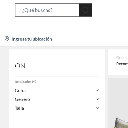
Search
Bar
location-
Ingresa tu ubicación
icon
Ordena
Recom
ON
Resultados
(
9
)
Color
Género
Talla