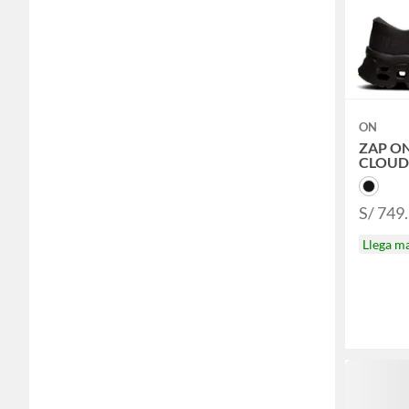
ON
ZAP O
CLOU
S/ 749
Llega m