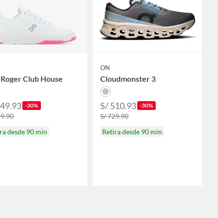
ON
 Roger Club House
Cloudmonster 3
349.93
S/ 510.93
-30%
-30%
99.90
S/ 729.90
ra desde 90 min
Retira desde 90 min