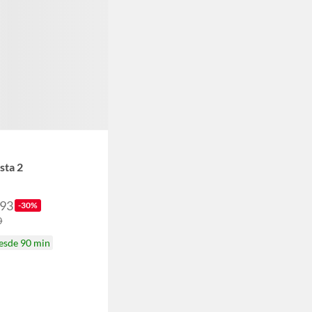
sta 2
.93
-30%
0
desde 90 min