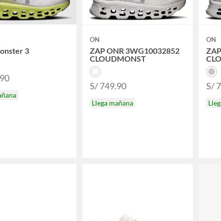
ON
ON
onster 3
ZAP ONR 3WG10032852
ZAP
CLOUDMONST
CL
.90
S/ 749.90
S/ 
añana
Llega mañana
Lle