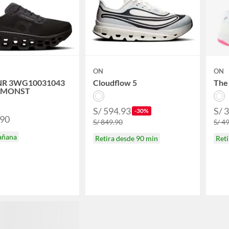
ON
ON
NR 3WG10031043
Cloudflow 5
The
DMONST
S/ 594.93
S/ 
-30%
.90
S/ 849.90
S/ 4
añana
Retira desde 90 min
Reti