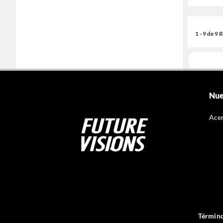
1 - 9 de 9
Nue
Acer
Término