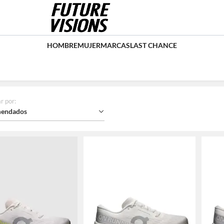
HOMBRE
MUJER
MARCAS
LAST CHANCE
r por
:
endados