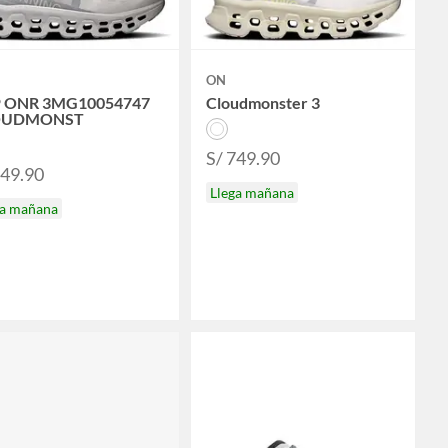
ON
 ONR 3MG10054747
Cloudmonster 3
OUDMONST
S/ 749.90
749.90
Llega mañana
ga mañana