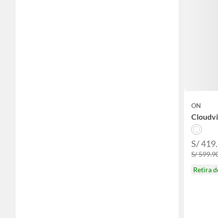
ON
Cloudvi
S/ 419
S/ 599.9
Retira 